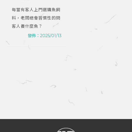
｜爬蟲店｜桃園爬
每當有客人上門選購魚飼
蟲店
料，老闆總會習慣性的問
客人養什麼魚？
發佈：2025/01/13