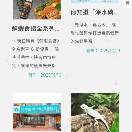
員
你知道「淨水硝化
菌」和「光合硝化
「先淨水，再活水」 讓
鮮蝦食譜全系列8
菌」有什麼不同
硝化菌幫你打造自然健康
折｜爬蟲店｜桃園
嗎？｜爬蟲專賣｜
✨ 現在購買《鮮蝦食譜》
的生態平衡
爬蟲店
桃園爬蟲專賣
全系列享 8 折優惠！ 限
發佈：2025/10/19
時活動中，快來門市補
貨，讓你的魚魚天天都能
吃到新鮮海味！
發佈：2025/11/10