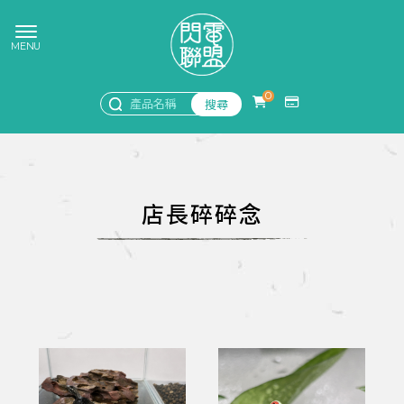
0
店長碎碎念