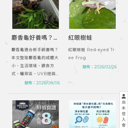
麝香龜好養嗎？飼
紅眼樹蛙
養環境、餵食與照
麝香龜適合新手飼養嗎？
紅眼樹蛙 Red-eyed Tr
顧重點
本文整理麝香龜的成體大
ee Frog
小、生活環境、餵食方
發佈：2026/02/26
式、曬背區、UVB燈與
水質管理重點。
發佈：2026/08/06
尚
未
登
入
會