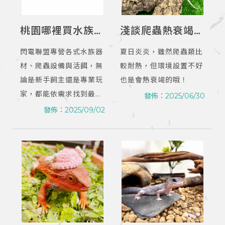
桃園哪裡買水族爬
淺談爬蟲熱衰竭?
蟲用品？｜爬蟲店
｜爬蟲用品店｜桃
閃電聯盟專營各式水族器
夏日炎炎，雖然爬蟲類比
｜桃園爬蟲店
園爬蟲用品店
材、爬蟲設備與活餌，無
較耐熱，但環境設置不好
論是新手飼主還是專業玩
也是會熱衰竭的哦！
家，都能依需求找到最合
發佈：2025/06/30
適的商品。
發佈：2025/09/02