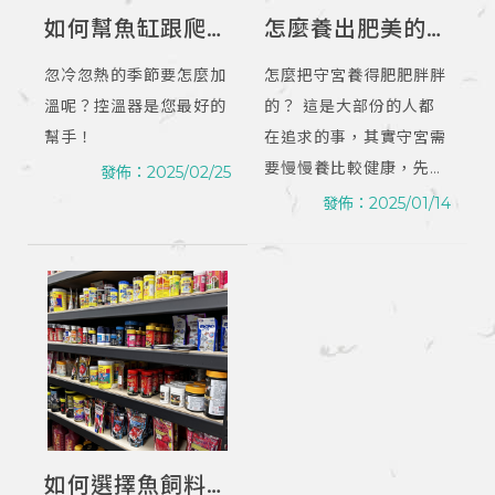
如何幫魚缸跟爬寵
怎麼養出肥美的守
加溫?忽冷忽熱季
宮？｜爬蟲用品店
忽冷忽熱的季節要怎麼加
怎麼把守宮養得肥肥胖胖
節溫差大怎麼辦？
｜桃園爬蟲用品店
溫呢？控溫器是您最好的
的？ 這是大部份的人都
｜爬蟲店｜桃園爬
幫手！
在追求的事，其實守宮需
蟲店
要慢慢養比較健康，先養
發佈：2025/02/25
大自然而然尾巴也會慢慢
發佈：2025/01/14
肥美。
如何選擇魚飼料？