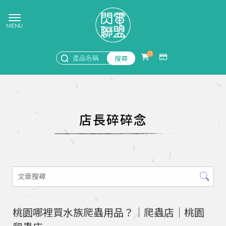
0
店長碎碎念
桃園哪裡買水族爬蟲用品？｜爬蟲店｜桃園