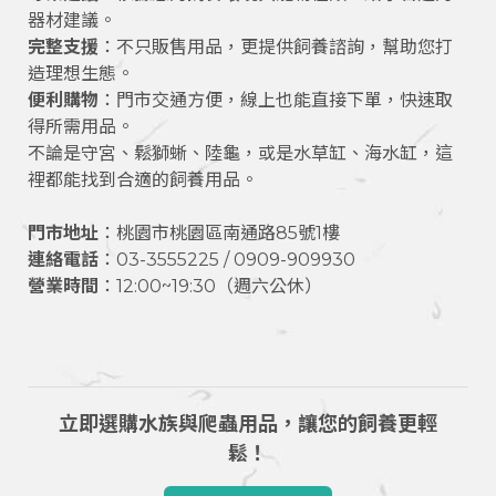
器材建議。
完整支援
：不只販售用品，更提供飼養諮詢，幫助您打
造理想生態。
便利購物
：門市交通方便，線上也能直接下單，快速取
得所需用品。
不論是守宮、鬆獅蜥、陸龜，或是水草缸、海水缸，這
裡都能找到合適的飼養用品。
門市地址
：桃園市桃園區南通路85號1樓
連絡電話
：03-3555225 / 0909-909930
營業時間
：12:00~19:30（週六公休）
立即選購水族與爬蟲用品，讓您的飼養更輕
鬆！