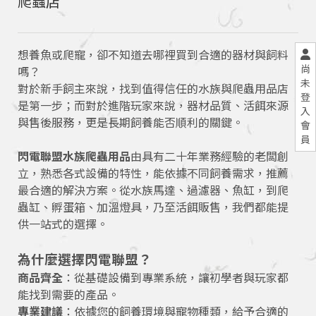
爬蟲店
想養魚或爬寵，卻不知道去哪裡買到合適的器材與飼料
尚
嗎？
未
對於新手飼主來說，找到值得信任的水族與爬蟲用品店
登
是第一步；而對於進階玩家來說，器材品質、活餌來源
入
與售後服務，更是長期飼養能否順利的關鍵。
會
員
閃電聯盟水族爬蟲用品
由具有二十年業務經驗的老闆創
立，熟悉各式設備的特性，能依據不同飼養需求，推薦
最合適的解決方案。從水族馬達、過濾器、魚缸，到爬
蟲缸、孵蛋箱、加溫燈具，乃至活餌販售，我們都能提
供一站式的選擇。
為什麼選擇閃電聯盟？
商品齊全
：從基礎設備到專業系統，讓初學者與玩家都
能找到需要的產品。
專業建議
：依據您的飼養環境與寵物種類，給予合適的