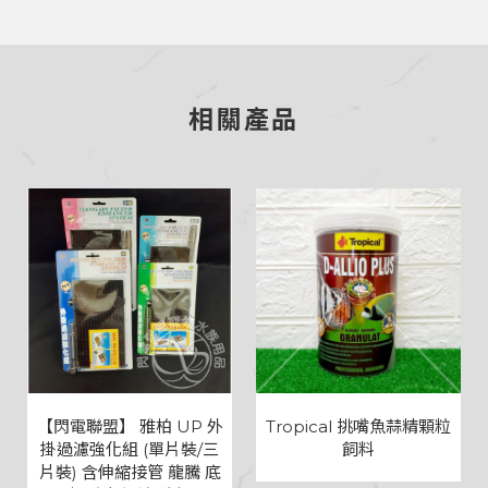
相關產品
【閃電聯盟】 雅柏 UP 外
Tropical 挑嘴魚蒜精顆粒
掛過濾強化組 (單片裝/三
飼料
片裝) 含伸縮接管 龍騰 底