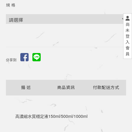
規 格
尚
未
登
入
會
員
分享到
描 述
商品資訊
付款配送方式
	高濃縮水質穩定液150ml/500ml/1000ml