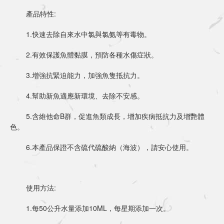
	產品特性:
	1.快速去除自來水中氯與氯氨等有毒物。
	2.有效保護魚體黏膜，預防各種水傷症狀。
	3.增強抗緊迫能力，加強魚隻抵抗力。
	4.幫助新魚適應新環境、去除不安感。
	5.含維他命B群，促進魚類成長，增加疾病抵抗力及增艷體
色。
	6.本產品保證不含硫代硫酸納（海波），請安心使用。
	使用方法:
	1.每50公升水量添加10ML，每星期添加一次。