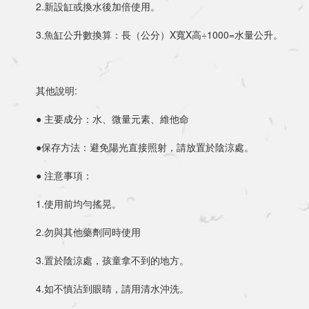
	2.新設缸或換水後加倍使用。
	3.魚缸公升數換算：長（公分）X寬X高÷1000=水量公升。
	其他說明:
	● 主要成分：水、微量元素、維他命
	●保存方法：避免陽光直接照射，請放置於陰涼處。
	● 注意事項：
	1.使用前均勻搖晃。
	2.勿與其他藥劑同時使用
	3.置於陰涼處，孩童拿不到的地方。
	4.如不慎沾到眼睛，請用清水沖洗。