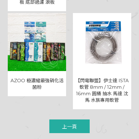
板 底部過濾 浪板
AZOO 極濃縮最強硝化活
【閃電聯盟】伊士達 ISTA
菌粉
軟管 8mm / 12mm /
16mm 圓桶 抽水 馬達 沈
馬 水族專用軟管
上一頁