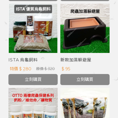
ISTA 烏龜飼料
新款加濕躲避屋
特價 $ 280
$ 95
原價 $ 320
立刻購買
立刻購買