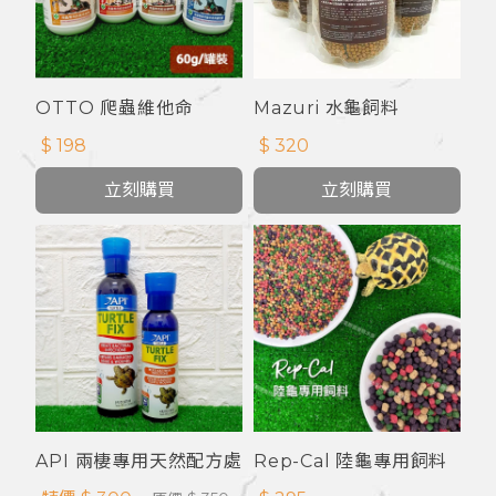
OTTO 爬蟲維他命
Mazuri 水龜飼料
(5M87)
$ 198
$ 320
立刻購買
立刻購買
API 兩棲專用天然配方處
Rep-Cal 陸龜專用飼料
理劑
(水果配方)