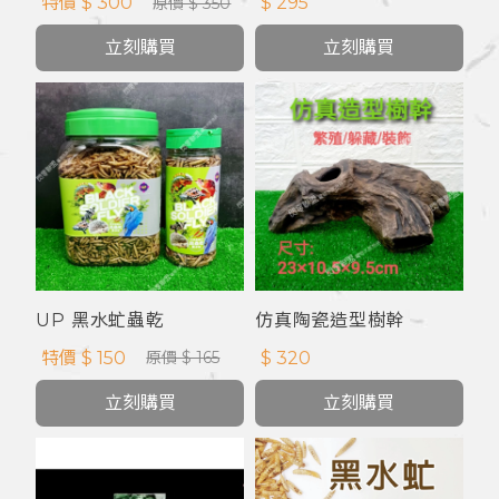
特價 $ 300
$ 295
原價 $ 350
立刻購買
立刻購買
UP 黑水虻蟲乾
仿真陶瓷造型樹幹
特價 $ 150
$ 320
原價 $ 165
立刻購買
立刻購買