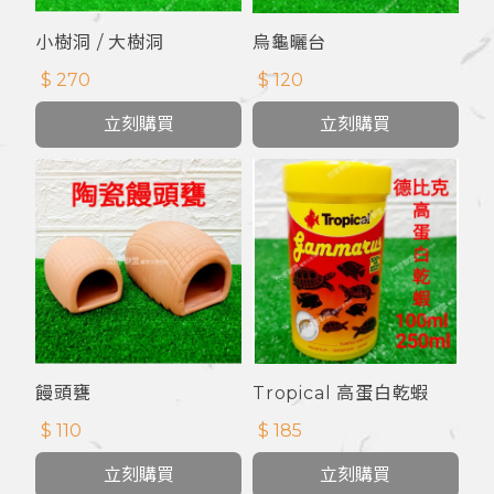
小樹洞 / 大樹洞
烏龜曬台
$ 270
$ 120
立刻購買
立刻購買
饅頭甕
Tropical 高蛋白乾蝦
$ 110
$ 185
立刻購買
立刻購買