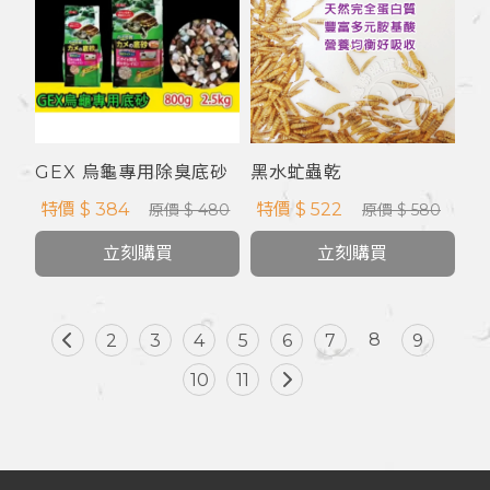
GEX 烏龜專用除臭底砂
黑水虻蟲乾
特價 $ 384
特價 $ 522
原價 $ 480
原價 $ 580
立刻購買
立刻購買
8
2
3
4
5
6
7
9
10
11