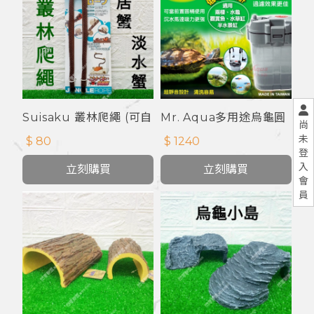
Suisaku 叢林爬繩 (可自
Mr. Aqua多用途烏龜圓
尚
由彎折)
桶過濾
未
$ 80
$ 1240
登
入
立刻購買
立刻購買
會
員