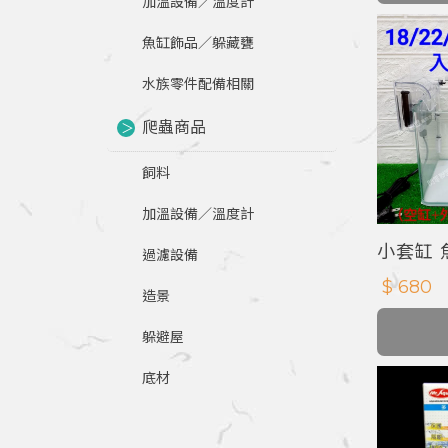
加溫設備／溫度計
魚缸飾品／躲藏甕
水族零件配備相關
爬蟲商品
飼料
加溫設備／溫度計
小套缸 
過濾設備
$ 680
造景
躲避屋
底材