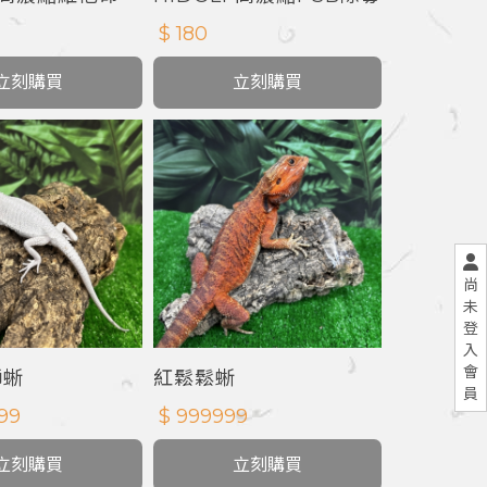
長元素
硝化菌
$ 180
立刻購買
立刻購買
尚
未
登
入
會
獅蜥
紅鬆鬆蜥
員
99
$ 999999
立刻購買
立刻購買