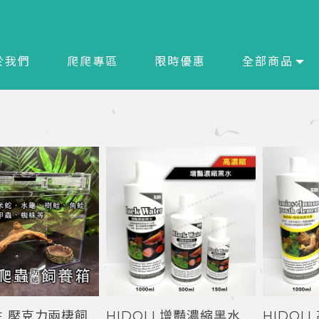
於我們
爬爬專區
限時優惠
全部商品
生 壓克力兩棲飼
HIDOLI 增豔濃縮黑水
HIDOL