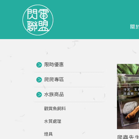
關
限時優惠
爬爬專區
水族商品
觀賞魚飼料
水質處理
燈具
爬蟲先