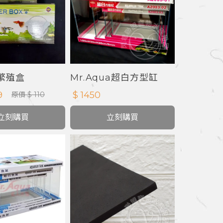
雀繁殖盒
Mr.Aqua超白方型缸
9
$ 1450
原價 $ 110
立刻購買
立刻購買