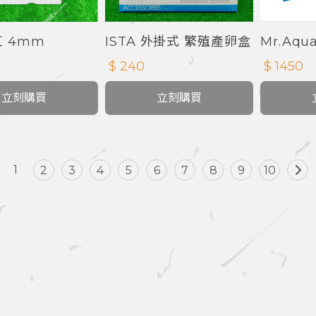
 4mm
ISTA 外掛式 繁殖產卵盒
Mr.Aq
白缸
$ 240
$ 1450
立刻購買
立刻購買
1
2
3
4
5
6
7
8
9
10