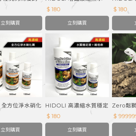
蟲箱
+免疫成
$ 180
$ 180
立刻購買
立刻購買
LI 全方位淨水硝化
HIDOLI 高濃縮水質穩定
Zero鬆
液
$ 180
$ 99999
立刻購買
立刻購買