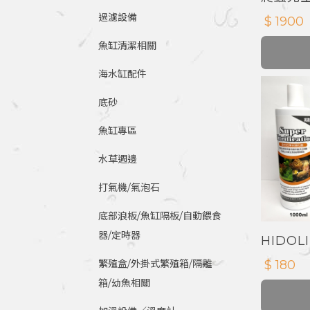
養箱 爬
過濾設備
$ 1900
魚缸清潔相關
海水缸配件
底砂
魚缸專區
水草週邊
打氣機/氣泡石
底部浪板/魚缸隔板/自動餵食
器/定時器
HIDO
菌
$ 180
繁殖盒/外掛式繁殖箱/隔離
箱/幼魚相關