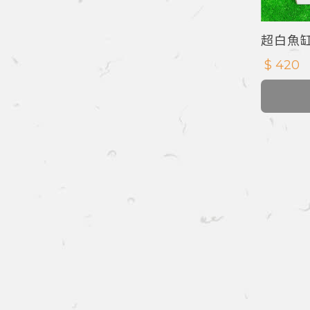
超白魚缸
$ 420