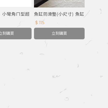
ua 小彎角ㄇ型超
魚缸防滑墊(小尺寸) 魚缸
軟墊 5mm
$ 115
立刻購買
立刻購買