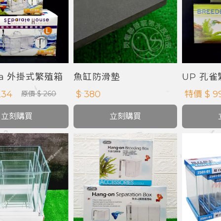
qua 外掛式繁殖箱
魚缸防滑墊
UP 孔
234
$ 380
特價 $ 9
原價 $ 260
立刻購買
立刻購買