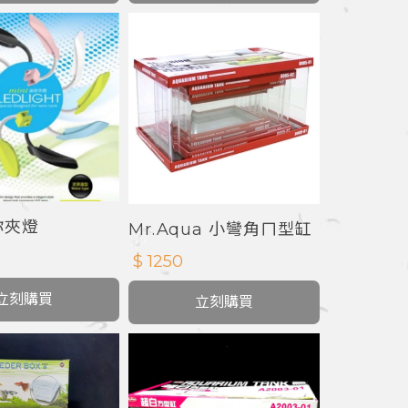
你夾燈
Mr.Aqua 小彎角ㄇ型缸
$ 1250
立刻購買
立刻購買